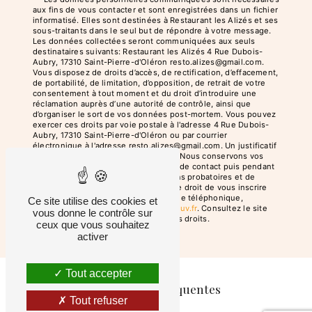
aux fins de vous contacter et sont enregistrées dans un fichier
informatisé. Elles sont destinées à Restaurant les Alizés et ses
sous-traitants dans le seul but de répondre à votre message.
Les données collectées seront communiquées aux seuls
destinataires suivants: Restaurant les Alizés 4 Rue Dubois-
Aubry, 17310 Saint-Pierre-d'Oléron resto.alizes@gmail.com.
Vous disposez de droits d’accès, de rectification, d’effacement,
de portabilité, de limitation, d’opposition, de retrait de votre
consentement à tout moment et du droit d’introduire une
réclamation auprès d’une autorité de contrôle, ainsi que
d’organiser le sort de vos données post-mortem. Vous pouvez
exercer ces droits par voie postale à l'adresse 4 Rue Dubois-
Aubry, 17310 Saint-Pierre-d'Oléron ou par courrier
électronique à l'adresse resto.alizes@gmail.com. Un justificatif
d'identité pourra vous être demandé. Nous conservons vos
données pendant la période de prise de contact puis pendant
la durée de prescription légale aux fins probatoires et de
gestion des contentieux. Vous avez le droit de vous inscrire
sur la liste d'opposition au démarchage téléphonique,
Ce site utilise des cookies et
disponible à cette adresse:
Bloctel.gouv.fr
. Consultez le site
vous donne le contrôle sur
cnil.fr pour plus d’informations sur vos droits.
ceux que vous souhaitez
activer
Tout accepter
Recherches fréquentes
Tout refuser