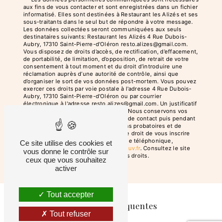
aux fins de vous contacter et sont enregistrées dans un fichier
informatisé. Elles sont destinées à Restaurant les Alizés et ses
sous-traitants dans le seul but de répondre à votre message.
Les données collectées seront communiquées aux seuls
destinataires suivants: Restaurant les Alizés 4 Rue Dubois-
Aubry, 17310 Saint-Pierre-d'Oléron resto.alizes@gmail.com.
Vous disposez de droits d’accès, de rectification, d’effacement,
de portabilité, de limitation, d’opposition, de retrait de votre
consentement à tout moment et du droit d’introduire une
réclamation auprès d’une autorité de contrôle, ainsi que
d’organiser le sort de vos données post-mortem. Vous pouvez
exercer ces droits par voie postale à l'adresse 4 Rue Dubois-
Aubry, 17310 Saint-Pierre-d'Oléron ou par courrier
électronique à l'adresse resto.alizes@gmail.com. Un justificatif
d'identité pourra vous être demandé. Nous conservons vos
données pendant la période de prise de contact puis pendant
la durée de prescription légale aux fins probatoires et de
gestion des contentieux. Vous avez le droit de vous inscrire
sur la liste d'opposition au démarchage téléphonique,
Ce site utilise des cookies et
disponible à cette adresse:
Bloctel.gouv.fr
. Consultez le site
vous donne le contrôle sur
cnil.fr pour plus d’informations sur vos droits.
ceux que vous souhaitez
activer
Tout accepter
Recherches fréquentes
Tout refuser