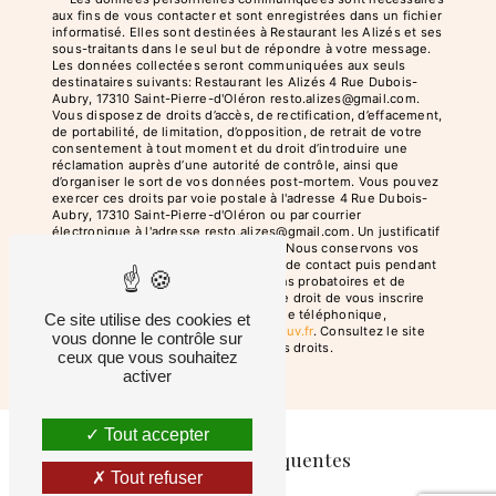
aux fins de vous contacter et sont enregistrées dans un fichier
informatisé. Elles sont destinées à Restaurant les Alizés et ses
sous-traitants dans le seul but de répondre à votre message.
Les données collectées seront communiquées aux seuls
destinataires suivants: Restaurant les Alizés 4 Rue Dubois-
Aubry, 17310 Saint-Pierre-d'Oléron resto.alizes@gmail.com.
Vous disposez de droits d’accès, de rectification, d’effacement,
de portabilité, de limitation, d’opposition, de retrait de votre
consentement à tout moment et du droit d’introduire une
réclamation auprès d’une autorité de contrôle, ainsi que
d’organiser le sort de vos données post-mortem. Vous pouvez
exercer ces droits par voie postale à l'adresse 4 Rue Dubois-
Aubry, 17310 Saint-Pierre-d'Oléron ou par courrier
électronique à l'adresse resto.alizes@gmail.com. Un justificatif
d'identité pourra vous être demandé. Nous conservons vos
données pendant la période de prise de contact puis pendant
la durée de prescription légale aux fins probatoires et de
gestion des contentieux. Vous avez le droit de vous inscrire
sur la liste d'opposition au démarchage téléphonique,
Ce site utilise des cookies et
disponible à cette adresse:
Bloctel.gouv.fr
. Consultez le site
vous donne le contrôle sur
cnil.fr pour plus d’informations sur vos droits.
ceux que vous souhaitez
activer
Tout accepter
Recherches fréquentes
Tout refuser