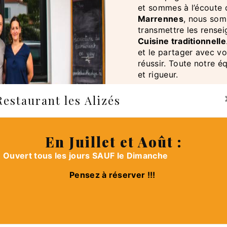
et sommes à l’écoute 
Marrennes
, nous som
transmettre les rense
Cuisine traditionnelle
et le partager avec vo
réussir. Toute notre éq
et rigueur.
Restaurant les Alizés
En savoir 
En Juillet et Août :
Ouvert tous les jours SAUF le Dimanche
Pensez à réserver !!!