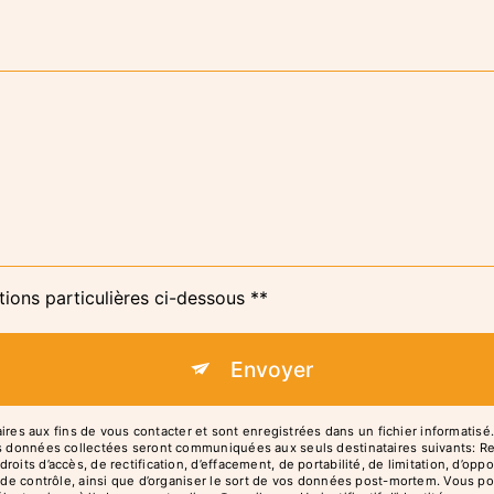
tions particulières ci-dessous **
Envoyer
 aux fins de vous contacter et sont enregistrées dans un fichier informatisé. 
es données collectées seront communiquées aux seuls destinataires suivants: Re
oits d’accès, de rectification, d’effacement, de portabilité, de limitation, d’op
é de contrôle, ainsi que d’organiser le sort de vos données post-mortem. Vous po