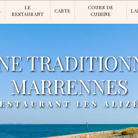
LE
COURS DE
L
CARTE
LA
RESTAURANT
CUISINE
MARRENNES
RESTAURANT LES ALIZ